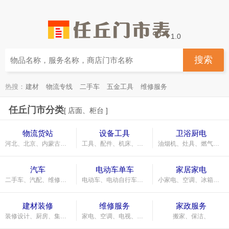
1.0
搜索
热搜：
建材
物流专线
二手车
五金工具
维修服务
任丘门市分类
[ 店面、柜台 ]
物流货站
设备工具
卫浴厨电
河北、北京、内蒙古、天津、辽宁、吉林、黑龙江、山东、山西、河南、江苏、浙江、安徽、湖北、湖南、广东、广西、四川、陕西、甘肃、宁夏、上海、云南、福建、海南、贵州、重庆、新疆、江西、青海、西藏、香港、
工具、配件、机床、器材、五金、劳保、低压电气、
油烟机、灶具、燃气灶、集成灶、炉具、热水器、消毒柜、壁挂炉、橱柜、厨房、浴室柜、马桶、坐便、花洒、卫生间配件、五金配件、
汽车
电动车单车
家居家电
二手车、汽配、维修、4S店、验车、车险、驾校、加油站、洗车、内饰、轮胎、电瓶、
电动车、电动自行车、摩托车、自行车、
小家电、空调、冰箱、沙发、床、餐桌、
建材装修
维修服务
家政服务
装修设计、厨房、集成吊顶、地板、瓷砖、灯、门窗、五金、水暖、壁纸、窗帘、石材、钢筋、水泥、油漆、涂料、陶瓷、卫浴、厨电、防水、木门、
家电、空调、电视、洗衣机、汽车、家具、手机、开锁、电脑、烫房顶、防水、
搬家、保洁、