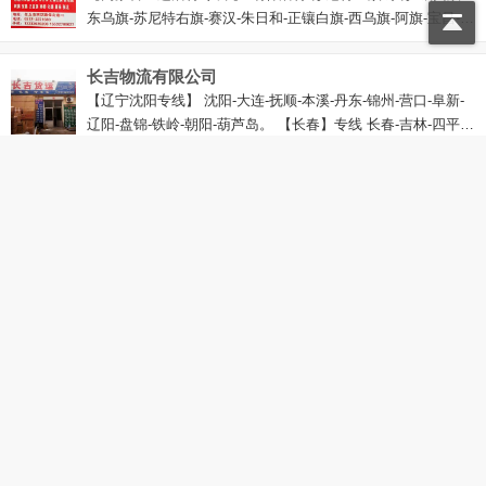
东乌旗-苏尼特右旗-赛汉-朱日和-正镶白旗-西乌旗-阿旗-宝昌-正
蓝旗-商都-化德-康保-张北
长吉物流有限公司
【辽宁沈阳专线】 沈阳-大连-抚顺-本溪-丹东-锦州-营口-阜新-
辽阳-盘锦-铁岭-朝阳-葫芦岛。 【长春】专线 长春-吉林-四平 -
辽源-通化-白山-松原-白城-延边-延吉-乌兰浩特-通辽。 【黑龙
江全境】专线 哈尔滨-齐齐哈尔-鸡西-鹤岗-双鸭山-大庆-伊春-佳
闫峰物流
木斯-七台河-牡丹江-黑河-绥化-大兴安岭-海拉尔-根河-满洲里-
【内蒙古专线】鄂尔多斯-乌兰浩特-呼伦贝尔-东胜-达拉特旗-包
扎兰屯-扎赉特旗-兰西
头-呼市-集宁-兴和-中转周边各旗县
任丘市大地物流
【山东】任丘⇄东营 滨州 淄博 特快专线【东营】东营-河口-垦
利-利津-广饶-大王-寿光-抬头。【滨州】滨城-邹平-沾化-惠民-
博兴-阳信-无棣-庆云-乐陵。【淄博】张店-淄川-博山-周村-临
淄-沂源-桓台-高清
飞达物流
【承德专线】滦平-宽城-平泉-承德-隆化-围场-赤峰 【多伦专
线】锡林浩特-丰宁-沽源-正蓝旗-正白旗-太仆寺旗--多伦 【北京
密云】专线：顺义-怀柔-密云-兴隆