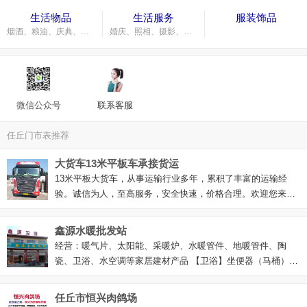
生活物品
生活服务
服装饰品
烟酒、粮油、庆典、戒烟、礼品、礼盒、办公、体育、美术、文化、小家电、
婚庆、照相、摄影、广告、美发、美容、干洗店、
微信公众号
联系客服
任丘门市表推荐
大货车13米平板车承接货运
13米平板大货车，从事运输行业多年，累积了丰富的运输经
验。诚信为人，至高服务，安全快速，价格合理。欢迎您来电
咨询洽谈
鑫源水暖批发站
经营：暖气片、太阳能、采暖炉、水暖管件、地暖管件、陶
瓷、卫浴、水空调等家居建材产品 【卫浴】坐便器（马桶）、
淋浴花洒、拖布池、浴缸、浴室柜、水龙头、不锈钢菜盆、落
地柜、柱盆、浴室镜（镜子）、水嘴、八字阀、混水阀、三
任丘市恒兴肉鸽场
通、各种浴巾架、各种角架、地漏、下水口 【管件】桐字管