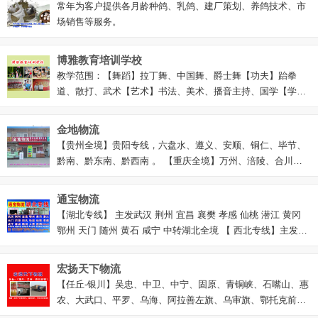
常年为客户提供各月龄种鸽、乳鸽、建厂策划、养鸽技术、市
件、片堵、角阀、球阀、闸阀门、角弯、铁双丝、胀栓、PPR
场销售等服务。
管件、尼龙管件、PVC管件、过滤球阀、止回、放气、铜过滤
器、PE复合管、铝塑管、PE管、胶联热管、铝箔胶带、热合
博雅教育培训学校
管、保温管、PVC排水管、麻、生料带、PPR管、地暖管、水
教学范围：【舞蹈】拉丁舞、中国舞、爵士舞【功夫】跆拳
塔水箱加水斗
道、散打、武术【艺术】书法、美术、播音主持、国学【学习
辅导】中小学课程辅导、作文、英语、心理（健康）咨询、强
脑记忆、灵性开发、家庭教育
金地物流
【贵州全境】贵阳专线，六盘水、遵义、安顺、铜仁、毕节、
黔南、黔东南、黔西南 。 【重庆全境】万州、涪陵、合川、
江津、永川、黔江 【四川全境】成都专线，自贡、攀枝花、泸
州、德阳、绵阳、广元、遂宁、内江、乐山、南充、宜宾、广
通宝物流
安、达州、巴中、雅安、眉山、资阳 【云南全境】昆明专线，
【湖北专线】 主发武汉 荆州 宜昌 襄樊 孝感 仙桃 潜江 黄冈
曲靖、昭通、玉溪、楚雄、红河、文山、普洱、版纳、大理、
鄂州 天门 随州 黄石 咸宁 中转湖北全境 【 西北专线】主发银
保山、德宏、丽江、怒江、迪庆、临沧
川 兰州 乌鲁木齐 库尔勒 喀什 中转新疆全境
宏扬天下物流
【任丘-银川】吴忠、中卫、中宁、固原、青铜峡、石嘴山、惠
农、大武口、平罗、乌海、阿拉善左旗、乌审旗、鄂托克前
旗、额济纳旗以及宁夏全境 【任丘-兰州】白银、天水、武