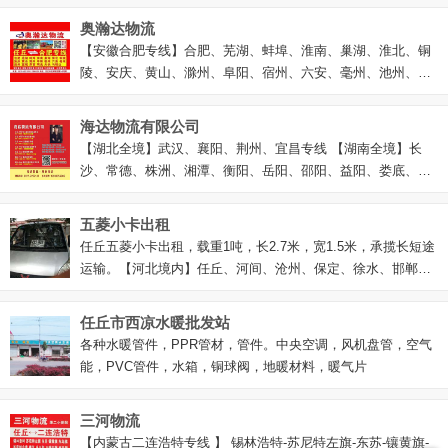
威、张掖、西宁、平凉、酒泉、嘉峪关、庆阳、定西、临夏、
奥瀚达物流
甘南、陇南、拉萨及甘肃全境
【安徽合肥专线】合肥、芜湖、蚌埠、淮南、巢湖、淮北、铜
陵、安庆、黄山、滁州、阜阳、宿州、六安、毫州、池州、宣
称、界首、明光、天长、马鞍山 【上海全境】黄浦、卢湾、徐
汇、静安、普陀、闸北、虹口、杨浦、闵行、宝山、嘉兴、浦
海达物流有限公司
东新区 【浙江杭州专线】上城、下城、西湖、拱墅、江干、滨
【湖北全境】武汉、襄阳、荆州、宜昌专线 【湖南全境】长
江、萧山、余杭、富阳、临安、建德、桐庐、淳安 【江苏无锡
沙、常德、株洲、湘潭、衡阳、岳阳、邵阳、益阳、娄底、怀
专线】无锡市、崇安区、南长区、北塘区、滨湖区、惠山区、
化、郴州、永州、湘西、张家界 【江西】南昌专线 【河北】
锡山区、江阴市、宜兴市 【江苏南京专线】玄武、白下、秦
保定望都定州专线，邢台邯郸专线，衡水清河专线 【云南全
五菱小卡出租
淮、建邺、鼓楼、下关、栖霞、雨花台、浦口、江宁、六合、
境】直达昆明，中专全境
任丘五菱小卡出租，载重1吨，长2.7米，宽1.5米，承揽长短途
溧水、高淳
运输。【河北境内】任丘、河间、沧州、保定、徐水、邯郸等
【天津境内】、【北京全境】等
任丘市西凉水暖批发站
各种水暖管件，PPR管材，管件。中央空调，风机盘管，空气
能，PVC管件，水箱，铜球阀，地暖材料，暖气片
三河物流
【内蒙古二连浩特专线 】 锡林浩特-苏尼特左旗-东苏-镶黄旗-